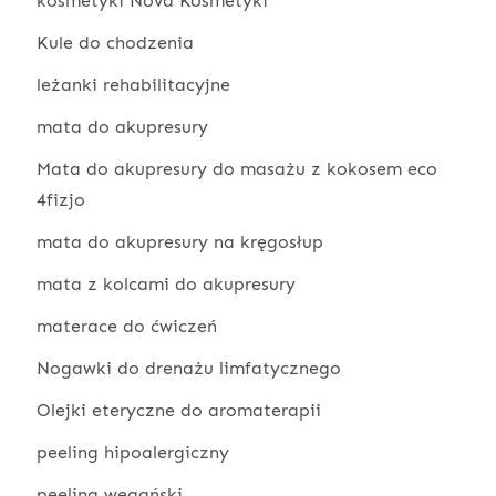
kosmetyki Nova Kosmetyki
Kule do chodzenia
leżanki rehabilitacyjne
mata do akupresury
Mata do akupresury do masażu z kokosem eco
4fizjo
mata do akupresury na kręgosłup
mata z kolcami do akupresury
materace do ćwiczeń
Nogawki do drenażu limfatycznego
Olejki eteryczne do aromaterapii
peeling hipoalergiczny
peeling wegański