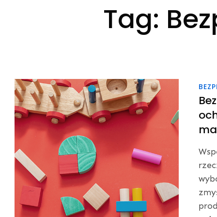
Tag:
Bez
BEZP
Bez
och
ma
Wspó
rzec
wyb
zmys
prod