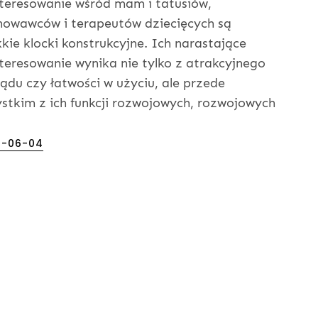
teresowanie wśród mam i tatusiów,
owawców i terapeutów dziecięcych są
kie klocki konstrukcyjne. Ich narastające
teresowanie wynika nie tylko z atrakcyjnego
ądu czy łatwości w użyciu, ale przede
stkim z ich funkcji rozwojowych, rozwojowych
]
ed
5-06-04