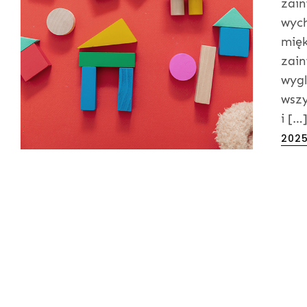
zain
wych
mięk
zain
wygl
wszy
i […
Post
202
on