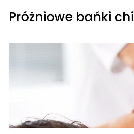
Skip
Próżniowe bańki chi
to
content