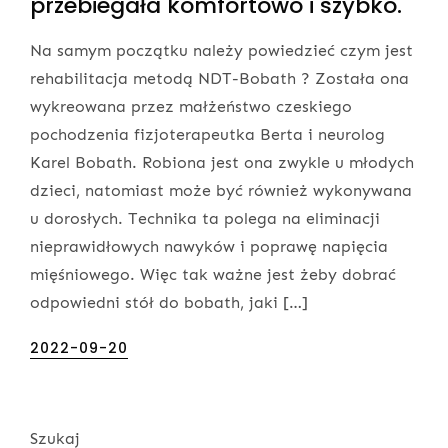
przebiegała komfortowo i szybko.
Na samym początku należy powiedzieć czym jest
rehabilitacja metodą NDT-Bobath ? Została ona
wykreowana przez małżeństwo czeskiego
pochodzenia fizjoterapeutka Berta i neurolog
Karel Bobath. Robiona jest ona zwykle u młodych
dzieci, natomiast może być również wykonywana
u dorosłych. Technika ta polega na eliminacji
nieprawidłowych nawyków i poprawę napięcia
mięśniowego. Więc tak ważne jest żeby dobrać
odpowiedni stół do bobath, jaki […]
Posted
2022-09-20
on
Szukaj