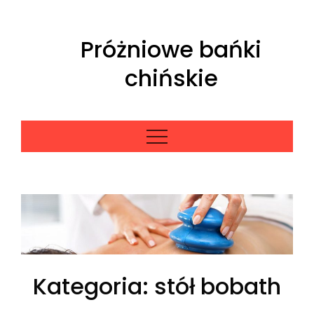
Skip
to
Próżniowe bańki
content
chińskie
Kategoria:
stół bobath