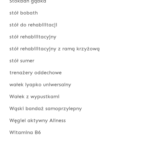
Stokban gąbka
stół bobath
stół do rehabilitacji
stół rehabilitacyjny
stół rehabilitacyjny z ramą krzyżową
stół sumer
trenażery oddechowe
wałek lyapko uniwersalny
Wałek z wypustkami
Wąski bandaż samoprzylepny
Węgiel aktywny Aliness
Witamina B6