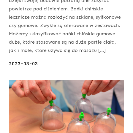
dzięki swojej budowie potrafią one zasysać
powietrze pod ciśnieniem. Bańki chińskie
lecznicze można rozłożyć na szklane, sylikonowe
czy gumowe. Zwykle są oferowane w zestawach.
Możemy sklasyfikować bańki chińskie gumowe
duże, które stosowane są na duże partie ciała,
jak i małe, które używa się do masażu […]
Posted
2023-03-03
on