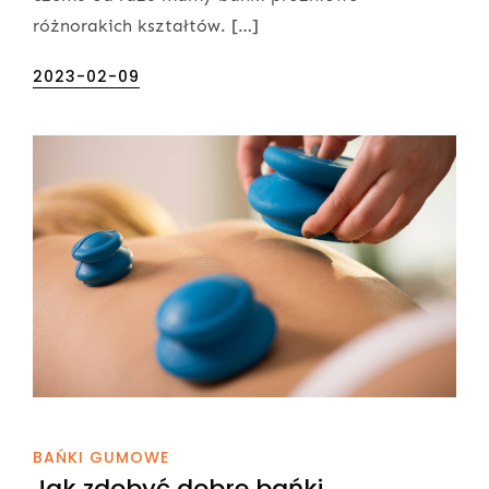
różnorakich kształtów. […]
Posted
2023-02-09
on
BAŃKI GUMOWE
Jak zdobyć dobre bańki