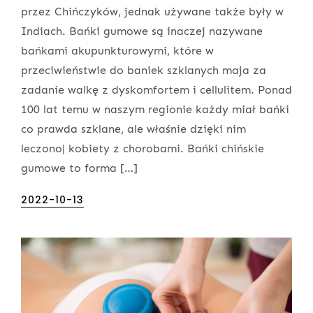
przez Chińczyków, jednak używane także były w
Indiach. Bańki gumowe są inaczej nazywane
bańkami akupunkturowymi, które w
przeciwieństwie do baniek szklanych maja za
zadanie walkę z dyskomfortem i cellulitem. Ponad
100 lat temu w naszym regionie każdy miał bańki
co prawda szklane, ale właśnie dzięki nim
leczono| kobiety z chorobami. Bańki chińskie
gumowe to forma […]
Posted
2022-10-13
on