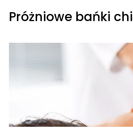
Skip
Próżniowe bańki chi
to
content