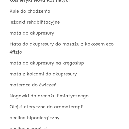
kosmetyki Nova Kosmetyki
Kule do chodzenia
leżanki rehabilitacyjne
mata do akupresury
Mata do akupresury do masażu z kokosem eco
4fizjo
mata do akupresury na kręgosłup
mata z kolcami do akupresury
materace do ćwiczeń
Nogawki do drenażu limfatycznego
Olejki eteryczne do aromaterapii
peeling hipoalergiczny
peeling wegański