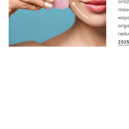
oraz
masa
wsp
orga
redu
Post
202
on