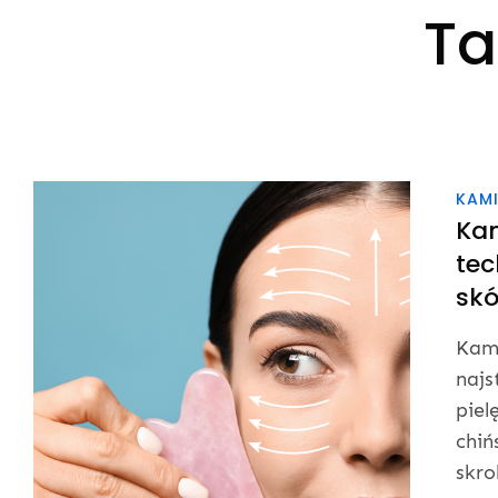
Ta
KAM
Kam
tec
skó
Kami
najs
piel
chiń
skro