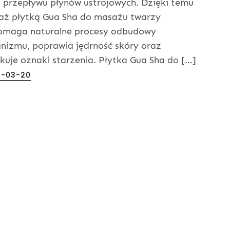
 przepływu płynów ustrojowych. Dzięki temu
ż płytką Gua Sha do masażu twarzy
omaga naturalne procesy odbudowy
nizmu, poprawia jędrność skóry oraz
kuje oznaki starzenia. Płytka Gua Sha do […]
ed
5-03-20