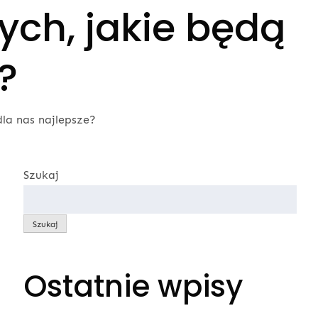
ch, jakie będą
?
la nas najlepsze?
Szukaj
Szukaj
Ostatnie wpisy