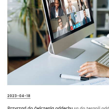
Posted
2023-04-18
on
Przyrząd do ćwiczenia oddechu
są do terapii o