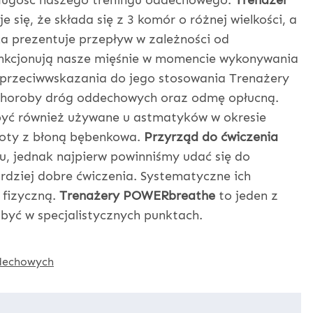
długość naszego treningu oddechowego.
Trenażer
się, że składa się z 3 komór o różnej wielkości, a
ka prezentuje przepływ w zależności od
unkcjonują nasze mięśnie w momencie wykonywania
 przeciwwskazania do jego stosowania Trenażery
horoby dróg oddechowych oraz odmę opłucną.
być również używane u astmatyków w okresie
opoty z błoną bębenkowa.
Przyrząd do ćwiczenia
, jednak najpierw powinniśmy udać się do
ardziej dobre ćwiczenia. Systematyczne ich
 fizyczną.
Trenażery POWERbreathe
to jeden z
abyć w specjalistycznych punktach.
dechowych