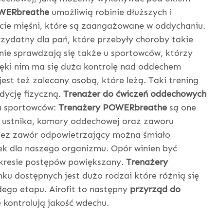
WERbreathe
umożliwią robinie dłuższych i
cie mięśni, które są zaangażowane w oddychaniu.
zydatny dla pań, które przebyły choroby takie
nie sprawdzają się także u sportowców, którzy
ięki nim ma się duża kontrolę nad oddechem
jest też zalecany osobą, które leżą. Taki trening
dycję fizyczną.
Trenażer do ćwiczeń oddechowych
a sportowców:
Trenażery POWERbreathe
są one
 ustnika, komory oddechowej oraz zaworu
zez zawór odpowietrzający można śmiało
ek dla naszego organizmu. Opór winien być
okresie postępów powiększany.
Trenażery
u dostępnych jest dużo rodzai które różnią się
ego etapu. Airofit to następny
przyrząd do
 kontrolują jakość wdechu.