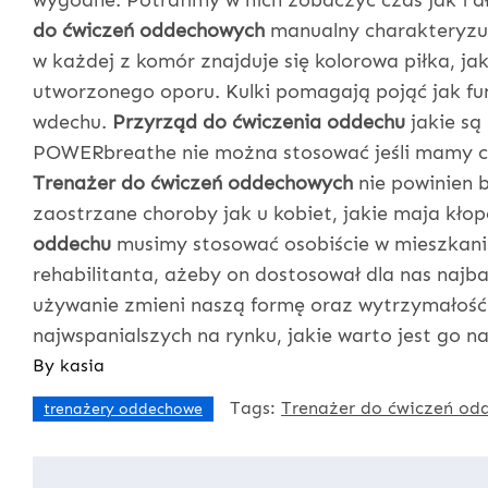
wygodne. Potrafimy w nich zobaczyć czas jak i 
do ćwiczeń oddechowych
manualny charakteryzuje 
w każdej z komór znajduje się kolorowa piłka, ja
utworzonego oporu. Kulki pomagają pojąć jak f
wdechu.
Przyrząd do ćwiczenia oddechu
jakie są
POWERbreathe nie można stosować jeśli mamy c
Trenażer do ćwiczeń oddechowych
nie powinien 
zaostrzane choroby jak u kobiet, jakie maja kł
oddechu
musimy stosować osobiście w mieszkaniu
rehabilitanta, ażeby on dostosował dla nas najb
używanie zmieni naszą formę oraz wytrzymałość
najwspanialszych na rynku, jakie warto jest go n
By
kasia
Tags:
Trenażer do ćwiczeń od
trenażery oddechowe