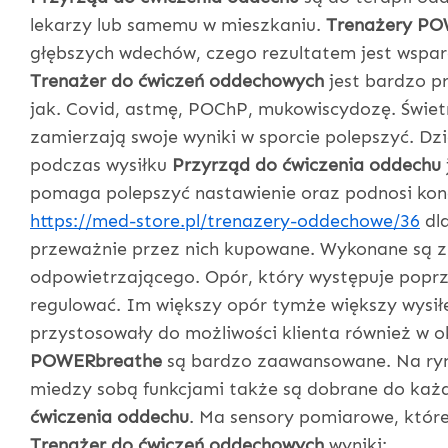
lekarzy lub samemu w mieszkaniu.
Trenażery PO
głębszych wdechów, czego rezultatem jest wspar
Trenażer do ćwiczeń oddechowych
jest bardzo pr
jak. Covid, astmę, POChP, mukowiscydozę. Świet
zamierzają swoje wyniki w sporcie polepszyć. Dz
podczas wysiłku
Przyrząd do ćwiczenia oddechu
pomaga polepszyć nastawienie oraz podnosi kon
https://med-store.pl/trenazery-oddechowe/36
dl
przeważnie przez nich kupowane. Wykonane są z
odpowietrzającego. Opór, który występuje popr
regulować. Im większy opór tymże większy wysił
przystosowały do możliwości klienta również w 
POWERbreathe
są bardzo zaawansowane. Na rynk
miedzy sobą funkcjami także są dobrane do każd
ćwiczenia oddechu
. Ma sensory pomiarowe, które
Trenażer do ćwiczeń oddechowych
wyniki: