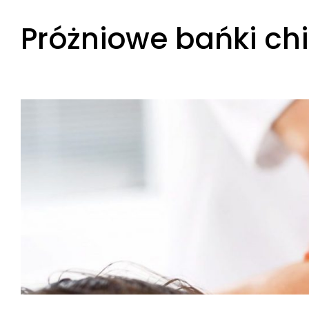
Skip
Próżniowe bańki chi
to
content