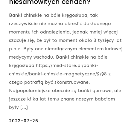
niesamowitych cenach?
Bańki chińskie na bóle kręgosłupa, tak
rzeczywiście nie można określić dokładnego
momentu ich odnalezienia, jednak mniej więcej
szacuje się, że był to moment około 3 tysięcy lat
p.n.e. Były one nieodłącznym elementem ludowej
medycyny wschodu. Bańki chińskie na bóle
kręgosłupa https://med-store.pl/banki-
chinskie/banki-chinskie-magnetyczne/9/98 z
czego potrafią być skonstruowane.
Najpopularniejsze obecnie są bańki gumowe, ale
jeszcze kilka lat temu znane naszym babciom
były […]
Posted
2023-07-26
on