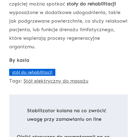
częściej można spotkać
stoły do rehabilitacji
wyposażone w dodatkowe udogodnienia, takie
jak podgrzewane powierzchnie, co służy relaksowi
pacjenta, lub funkcje drenażu limfatycznego,
które wspierają procesy regeneracyjne
organizmu.
By
kasia
stół do rehabilitacji
Tags:
Stół elektryczny do masażu
Nawigacja
Stabilizator kolana na co zwrócić
uwagę przy zamawianiu on line
wpisu
Olejki eteryczne do aromaterapii na co