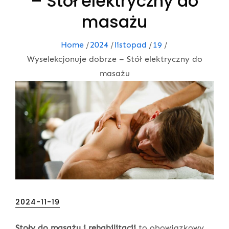
– Stół elektryczny do
masażu
Home
2024
listopad
19
Wyselekcjonuje dobrze – Stół elektryczny do
masażu
Posted
2024-11-19
on
Stoły do masażu i rehabilitacji
to obowiązkowy