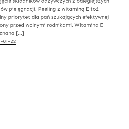
jęcie składników odżywczych z odleglejszych
ów pielęgnacji. Peeling z witaminą E toż
lny priorytet dla pań szukających efektywnej
ony przed wolnymi rodnikami. Witamina E
 znana […]
ed
-01-22