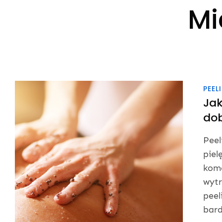
Mi
PEEL
Jak
do
Peel
piel
komó
wytr
peel
bard