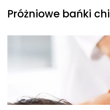
Skip
Próżniowe bańki chi
to
content