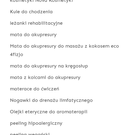
kosmetyki Nova Kosmetyki
Kule do chodzenia
leżanki rehabilitacyjne
mata do akupresury
Mata do akupresury do masażu z kokosem eco
4fizjo
mata do akupresury na kręgosłup
mata z kolcami do akupresury
materace do ćwiczeń
Nogawki do drenażu limfatycznego
Olejki eteryczne do aromaterapii
peeling hipoalergiczny
peeling wegański