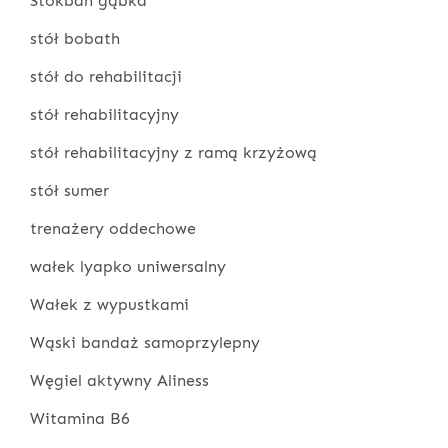
Stokban gąbka
stół bobath
stół do rehabilitacji
stół rehabilitacyjny
stół rehabilitacyjny z ramą krzyżową
stół sumer
trenażery oddechowe
wałek lyapko uniwersalny
Wałek z wypustkami
Wąski bandaż samoprzylepny
Węgiel aktywny Aliness
Witamina B6