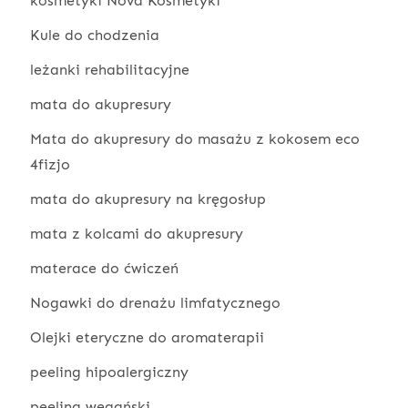
kosmetyki Nova Kosmetyki
Kule do chodzenia
leżanki rehabilitacyjne
mata do akupresury
Mata do akupresury do masażu z kokosem eco
4fizjo
mata do akupresury na kręgosłup
mata z kolcami do akupresury
materace do ćwiczeń
Nogawki do drenażu limfatycznego
Olejki eteryczne do aromaterapii
peeling hipoalergiczny
peeling wegański