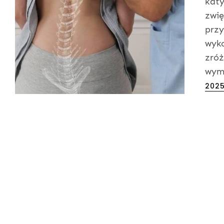
katy
zwię
przy
wyko
zróż
wym
Post
202
on