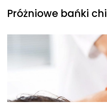
Skip
Próżniowe bańki chi
to
content