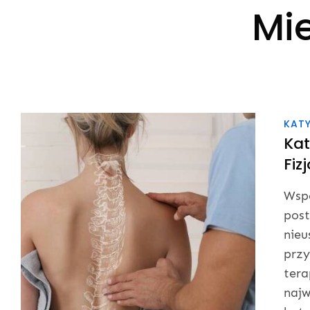
Mi
KAT
Kat
Fiz
Wspó
post
nieu
przy
tera
najw