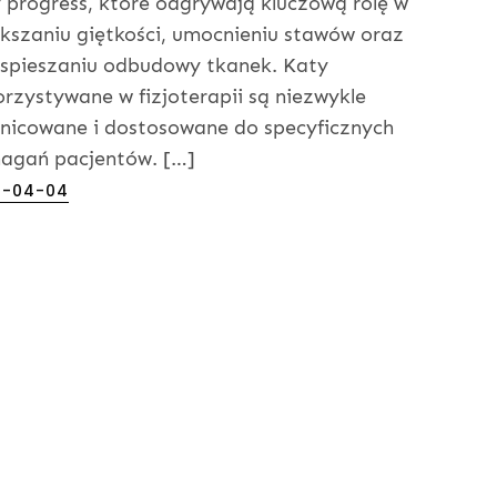
 progress, które odgrywają kluczową rolę w
kszaniu giętkości, umocnieniu stawów oraz
spieszaniu odbudowy tkanek. Katy
rzystywane w fizjoterapii są niezwykle
nicowane i dostosowane do specyficznych
agań pacjentów. […]
ed
5-04-04