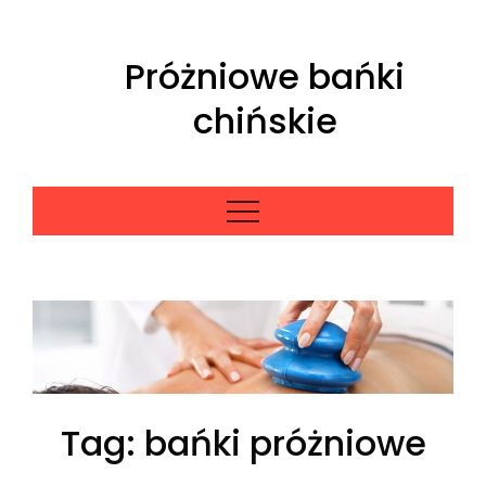
Skip
to
Próżniowe bańki
content
chińskie
Tag:
bańki próżniowe