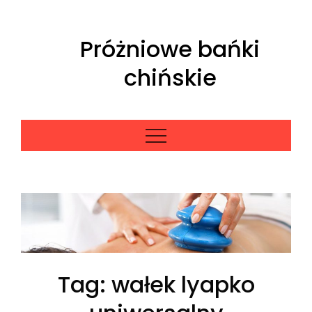
Skip
to
Próżniowe bańki
content
chińskie
Tag:
wałek lyapko